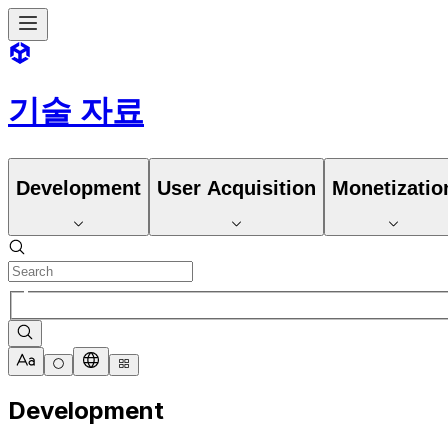
기술 자료
Development
User Acquisition
Monetizatio
Development