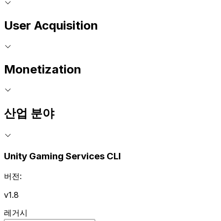
User Acquisition
Monetization
산업 분야
Unity Gaming Services CLI
버전:
v1.8
레거시