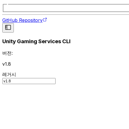
GitHub Repository
Unity Gaming Services CLI
버전:
v1.8
레거시