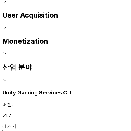
User Acquisition
Monetization
산업 분야
Unity Gaming Services CLI
버전:
v1.7
레거시