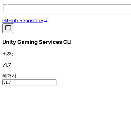
GitHub Repository
Unity Gaming Services CLI
버전:
v1.7
레거시