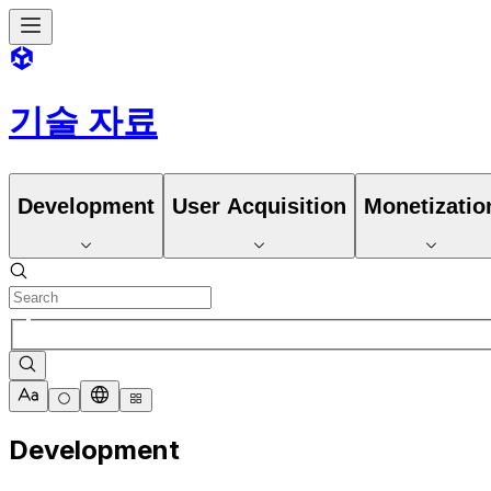
기술 자료
Development
User Acquisition
Monetizatio
Development