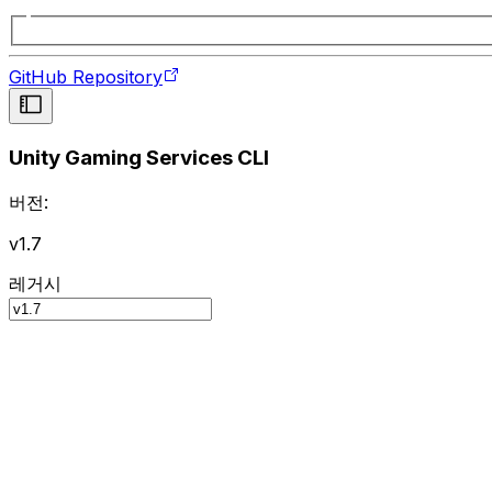
GitHub Repository
Unity Gaming Services CLI
버전:
v1.7
레거시