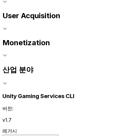
User Acquisition
Monetization
산업 분야
Unity Gaming Services CLI
버전:
v1.7
레거시