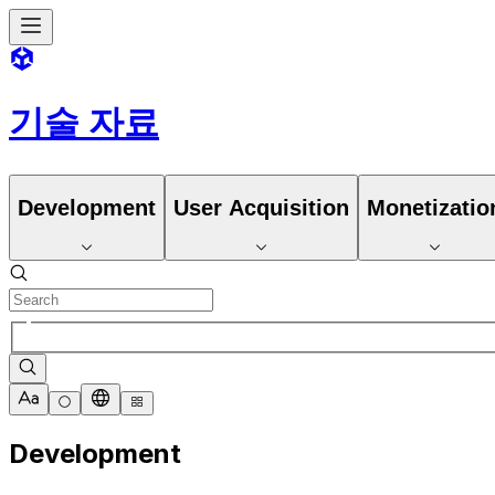
기술 자료
Development
User Acquisition
Monetizatio
Development