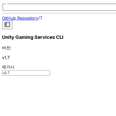
GitHub Repository
Unity Gaming Services CLI
버전:
v1.7
레거시