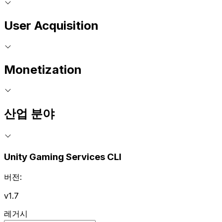
User Acquisition
Monetization
산업 분야
Unity Gaming Services CLI
버전:
v1.7
레거시