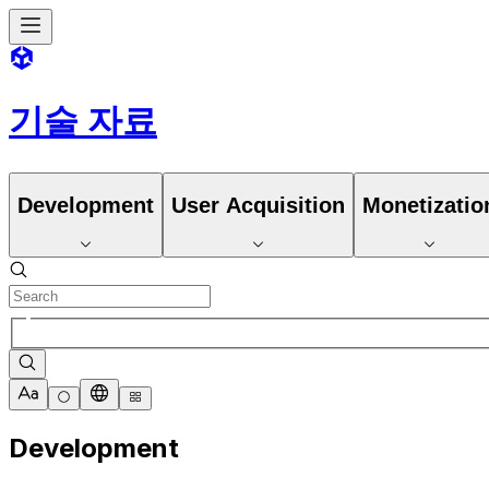
기술 자료
Development
User Acquisition
Monetizatio
Development