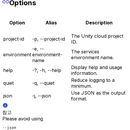
Options
Option
Alias
Description
The Unity cloud project
project-id
-p, --project-id
ID.
-e, --
The services
environment
environment-
environment name.
name
Display help and usage
help
-?, -h, --help
information.
Reduce logging to a
quiet
-q, --quiet
minimum.
Use JSON as the output
json
-j, --json
format.
참고
Please avoid using
--json