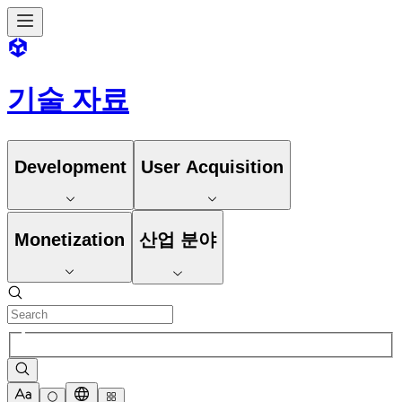
기술 자료
Development
User Acquisition
Monetization
산업 분야