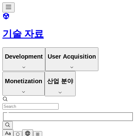
기술 자료
Development
User Acquisition
Monetization
산업 분야