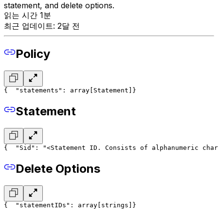
statement, and delete options.
읽는 시간 1분
최근 업데이트: 2달 전
Policy
{
  "statements": array[Statement]
}
Statement
{
  "Sid": "<Statement ID. Consists of alphanumeric char
Delete Options
{
  "statementIDs": array[strings]
}