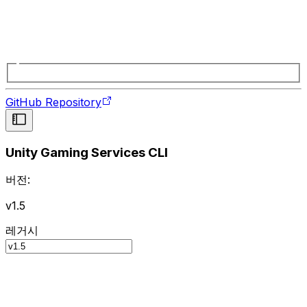
GitHub Repository
Unity Gaming Services CLI
버전:
v1.5
레거시