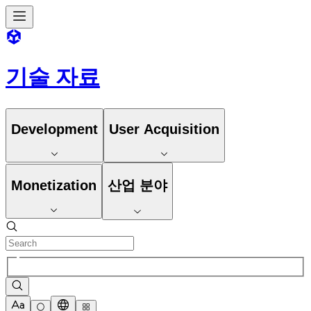
기술 자료
Development
User Acquisition
Monetization
산업 분야