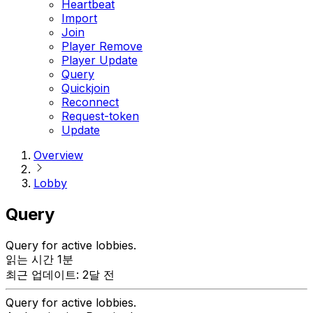
Heartbeat
Import
Join
Player Remove
Player Update
Query
Quickjoin
Reconnect
Request-token
Update
Overview
Lobby
Query
Query for active lobbies.
읽는 시간 1분
최근 업데이트: 2달 전
Query for active lobbies.