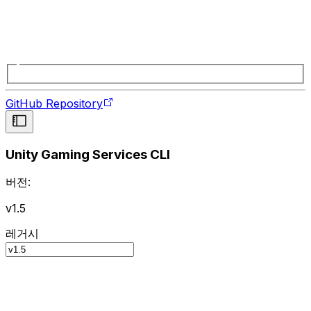
GitHub Repository
Unity Gaming Services CLI
버전:
v1.5
레거시