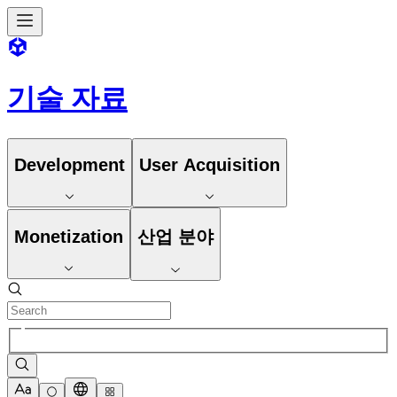
기술 자료
Development
User Acquisition
Monetization
산업 분야