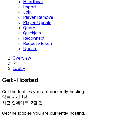
Heartbeat
Import
Join
Player Remove
Player Update
Query
Quickjoin
Reconnect
Request-token
Update
Overview
Lobby
Get-Hosted
Get the lobbies you are currently hosting.
읽는 시간 1분
최근 업데이트: 2달 전
Get the lobbies you are currently hosting.