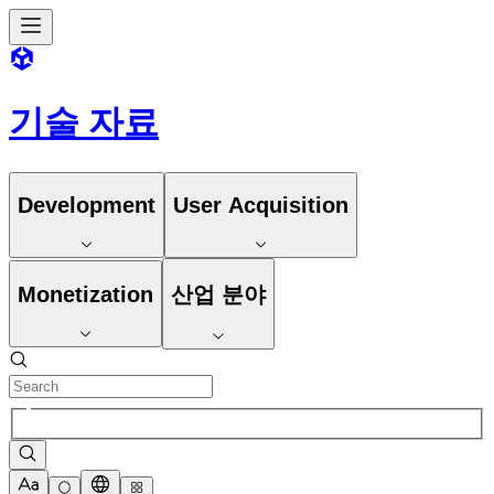
기술 자료
Development
User Acquisition
Monetization
산업 분야