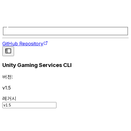
GitHub Repository
Unity Gaming Services CLI
버전:
v1.5
레거시