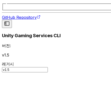
GitHub Repository
Unity Gaming Services CLI
버전:
v1.5
레거시