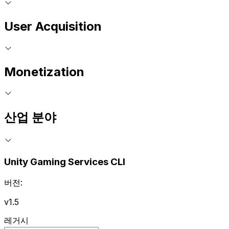
User Acquisition
Monetization
산업 분야
Unity Gaming Services CLI
버전:
v1.5
레거시