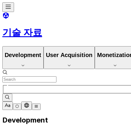
기술 자료
Development
User Acquisition
Monetizatio
Development