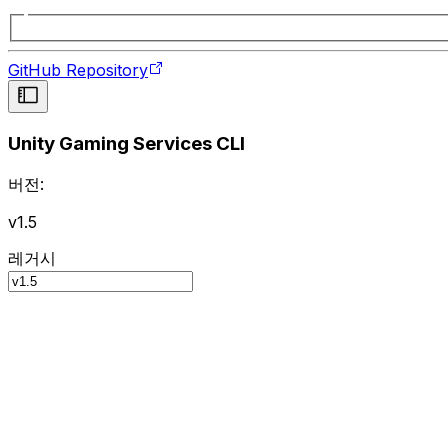
GitHub Repository
Unity Gaming Services CLI
버전:
v1.5
레거시