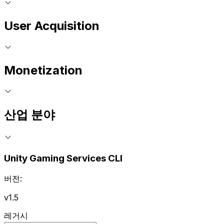
User Acquisition
Monetization
산업 분야
Unity Gaming Services CLI
버전:
v1.5
레거시