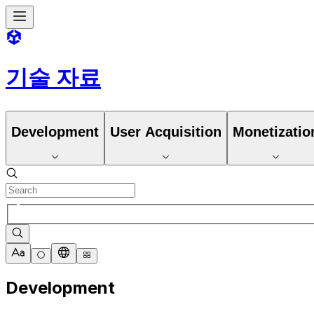
기술 자료
Development
User Acquisition
Monetizatio
Development