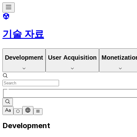
기술 자료
Development
User Acquisition
Monetizatio
Development