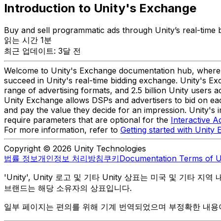
Introduction to Unity's Exchange
Buy and sell programmatic ads through Unity’s real-time b
읽는 시간 1분
최근 업데이트: 3달 전
Welcome to Unity's Exchange documentation hub, where you
succeed in Unity's real-time bidding exchange. Unity's 
range of advertising formats, and 2.5 billion Unity users 
Unity Exchange allows DSPs and advertisers to bid on each
and pay the value they decide for an impression. Unity's
require parameters that are optional for the
Interactive A
For more information, refer to
Getting started with Unity
Copyright © 2026 Unity Technologies
법률 정보
개인정보 처리방침
쿠키
Documentation Terms of 
'Unity', Unity 로고 및 기타 Unity 상표는 미국 및 기타 지
브랜드는 해당 소유자의 상표입니다.
일부 페이지는 편의를 위해 기계 번역되었으며 부정확한 내용이