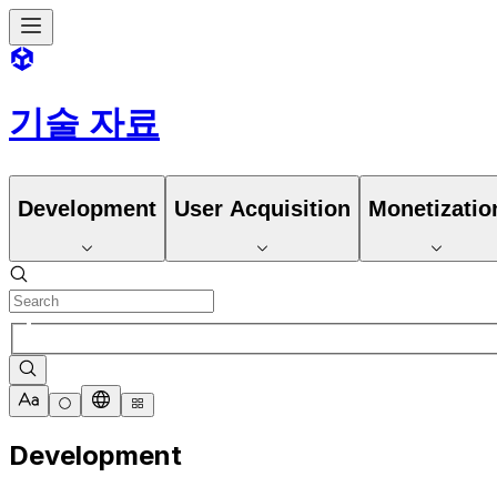
기술 자료
Development
User Acquisition
Monetizatio
Development