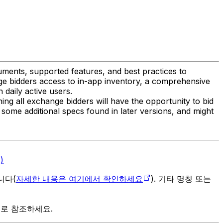
ments, supported features, and best practices to
ge bidders access to in-app inventory, a comprehensive
 daily active users.
ing all exchange bidders will have the opportunity to bid
h some additional specs found in later versions, and might
)
입니다(
자세한 내용은 여기에서 확인하세요
). 기타 명칭 또는
으로 참조하세요.