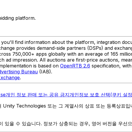
idding platform.
'll find information about the platform, integration docu
Exchange provides demand-side partners (DSPs) and exchan
across 750,000+ apps globally with an average of 165 million
 ad impression. All auctions are first-price auctions, mean
 implementation is based on
OpenRTB 2.6
specification, wit
dvertising Bureau
(IAB).
 Exchange
.
Use
개인 정보 판매 또는 공유 금지
개인정보 보호 선택(쿠키 설정
역 내 Unity Technologies 또는 그 계열사의 상표 또는 등록상표
 있을 수 있습니다. 정보가 상충되는 경우, 영어 버전을 우선