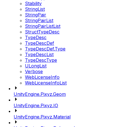
Stability
StringList
StringPair
StringPairList
StringPairListList
StructTypeDesc
TypeDesc
TypeDescDef
TypeDescDef.Type
TypeDescList
TypeDescType
ULongList
Verbose
WebLicenseInfo
WebLicenseInfoList
UnityEngine.Pixyz.Geom
UnityEngine.Pixyz.IO
UnityEngine.Pixyz.Material