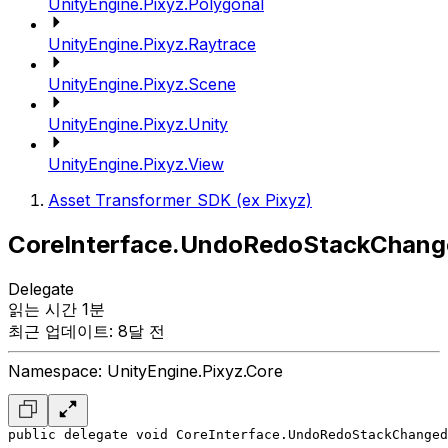
UnityEngine.Pixyz.Polygonal
UnityEngine.Pixyz.Raytrace
UnityEngine.Pixyz.Scene
UnityEngine.Pixyz.Unity
UnityEngine.Pixyz.View
Asset Transformer SDK (ex Pixyz)
CoreInterface.UndoRedoStackChang
Delegate
읽는 시간 1분
최근 업데이트: 8달 전
Namespace: UnityEngine.Pixyz.Core
public delegate void CoreInterface.UndoRedoStackChanged