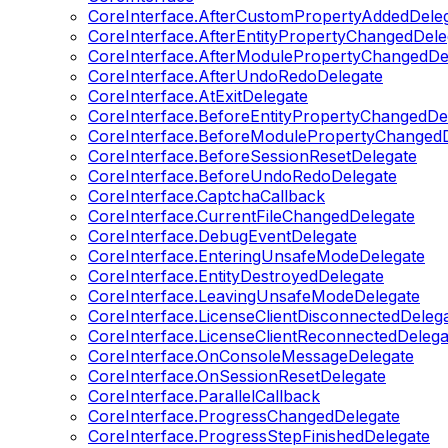
CoreInterface.AfterCustomPropertyAddedDele
CoreInterface.AfterEntityPropertyChangedDele
CoreInterface.AfterModulePropertyChangedDe
CoreInterface.AfterUndoRedoDelegate
CoreInterface.AtExitDelegate
CoreInterface.BeforeEntityPropertyChangedDe
CoreInterface.BeforeModulePropertyChangedD
CoreInterface.BeforeSessionResetDelegate
CoreInterface.BeforeUndoRedoDelegate
CoreInterface.CaptchaCallback
CoreInterface.CurrentFileChangedDelegate
CoreInterface.DebugEventDelegate
CoreInterface.EnteringUnsafeModeDelegate
CoreInterface.EntityDestroyedDelegate
CoreInterface.LeavingUnsafeModeDelegate
CoreInterface.LicenseClientDisconnectedDeleg
CoreInterface.LicenseClientReconnectedDelega
CoreInterface.OnConsoleMessageDelegate
CoreInterface.OnSessionResetDelegate
CoreInterface.ParallelCallback
CoreInterface.ProgressChangedDelegate
CoreInterface.ProgressStepFinishedDelegate