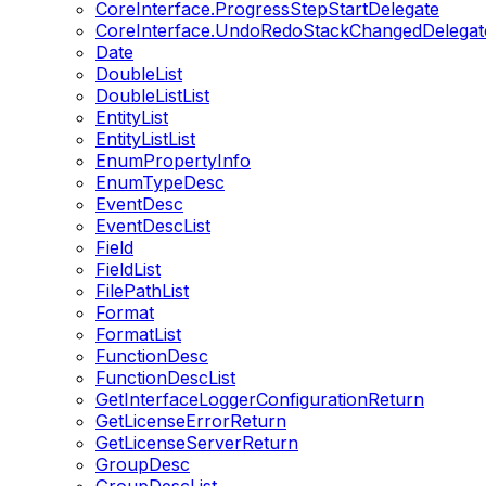
CoreInterface.ProgressStepStartDelegate
CoreInterface.UndoRedoStackChangedDelegat
Date
DoubleList
DoubleListList
EntityList
EntityListList
EnumPropertyInfo
EnumTypeDesc
EventDesc
EventDescList
Field
FieldList
FilePathList
Format
FormatList
FunctionDesc
FunctionDescList
GetInterfaceLoggerConfigurationReturn
GetLicenseErrorReturn
GetLicenseServerReturn
GroupDesc