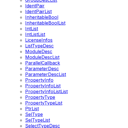
GroupDescList
IdentPair
IdentPairList
InheritableBool
InheritableBoolList
IntList
IntListList
LicenseInfos
ListTypeDesc
ModuleDesc
ModuleDescList
ParallelCallback
ParameterDesc
ParameterDescList
PropertyInfo
PropertyInfoList
PropertyInfoListList
PropertyType
PropertyTypeList
PtrList
SelType
SelTypeList
SelectTypeDesc