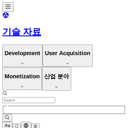
기술 자료
Development
User Acquisition
Monetization
산업 분야