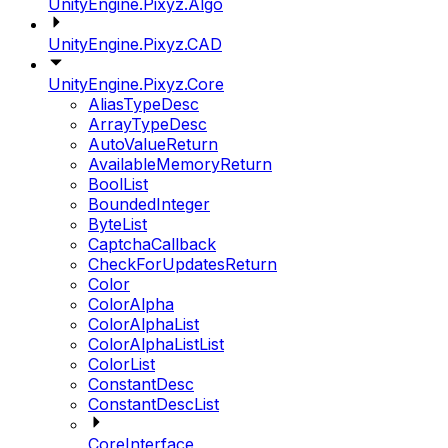
UnityEngine.Pixyz.Algo
UnityEngine.Pixyz.CAD
UnityEngine.Pixyz.Core
AliasTypeDesc
ArrayTypeDesc
AutoValueReturn
AvailableMemoryReturn
BoolList
BoundedInteger
ByteList
CaptchaCallback
CheckForUpdatesReturn
Color
ColorAlpha
ColorAlphaList
ColorAlphaListList
ColorList
ConstantDesc
ConstantDescList
CoreInterface