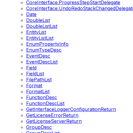
CoreInterface.ProgressStepStartDelegate
CoreInterface.UndoRedoStackChangedDelegat
Date
DoubleList
DoubleListList
EntityList
EntityListList
EnumPropertyInfo
EnumTypeDesc
EventDesc
EventDescList
Field
FieldList
FilePathList
Format
FormatList
FunctionDesc
FunctionDescList
GetInterfaceLoggerConfigurationReturn
GetLicenseErrorReturn
GetLicenseServerReturn
GroupDesc