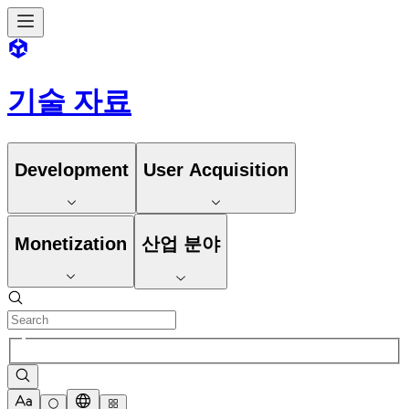
기술 자료
Development
User Acquisition
Monetization
산업 분야