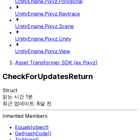
UnityEngine.Pixyz.Polygonal
UnityEngine.Pixyz.Raytrace
UnityEngine.Pixyz.Scene
UnityEngine.Pixyz.Unity
UnityEngine.Pixyz.View
Asset Transformer SDK (ex Pixyz)
CheckForUpdatesReturn
Struct
읽는 시간 1분
최근 업데이트: 8달 전
Inherited Members
Equals(object)
GetHashCode()
ToString()