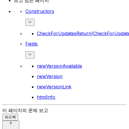
보고 있는 페이지
Constructors
CheckForUpdatesReturn(CheckForUpdate
Fields
newVersionAvailable
newVersion
newVersionLink
htmlInfo
이 페이지의 문제 보고
피드백