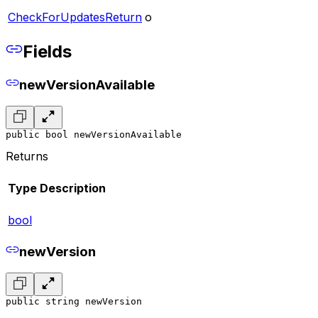
CheckForUpdatesReturn
o
Fields
newVersionAvailable
public bool newVersionAvailable
Returns
Type
Description
bool
newVersion
public string newVersion