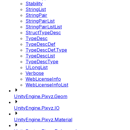
Stability
StringList
StringPair
StringPairList
StringPairListList
StructTypeDesc
TypeDesc
TypeDescDef
TypeDescDef.Type
TypeDescList
TypeDescType
ULongList
Verbose
WebLicenseInfo
WebLicenseInfoList
UnityEngine.Pixyz.Geom
UnityEngine.Pixyz.IO
UnityEngine.Pixyz.Material