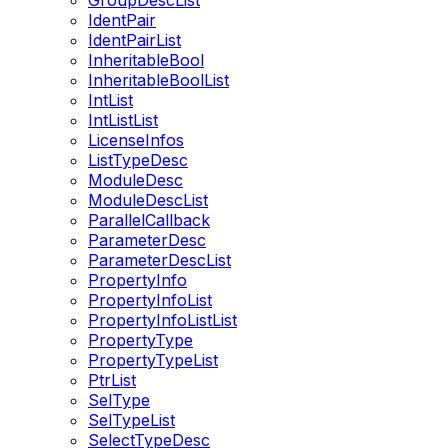
GroupDescList
IdentPair
IdentPairList
InheritableBool
InheritableBoolList
IntList
IntListList
LicenseInfos
ListTypeDesc
ModuleDesc
ModuleDescList
ParallelCallback
ParameterDesc
ParameterDescList
PropertyInfo
PropertyInfoList
PropertyInfoListList
PropertyType
PropertyTypeList
PtrList
SelType
SelTypeList
SelectTypeDesc