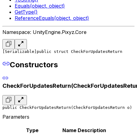
Equals(object, object)
GetType()
ReferenceEquals(object, object)
Namespace: UnityEngine.Pixyz.Core
[Serializable]
public struct CheckForUpdatesReturn
Constructors
CheckForUpdatesReturn(CheckForUpdatesRetu
public CheckForUpdatesReturn(CheckForUpdatesReturn o)
Parameters
Type
Name
Description