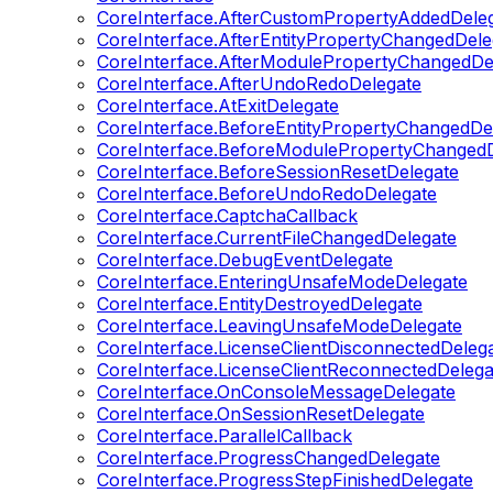
CoreInterface.AfterCustomPropertyAddedDele
CoreInterface.AfterEntityPropertyChangedDele
CoreInterface.AfterModulePropertyChangedDe
CoreInterface.AfterUndoRedoDelegate
CoreInterface.AtExitDelegate
CoreInterface.BeforeEntityPropertyChangedDe
CoreInterface.BeforeModulePropertyChangedD
CoreInterface.BeforeSessionResetDelegate
CoreInterface.BeforeUndoRedoDelegate
CoreInterface.CaptchaCallback
CoreInterface.CurrentFileChangedDelegate
CoreInterface.DebugEventDelegate
CoreInterface.EnteringUnsafeModeDelegate
CoreInterface.EntityDestroyedDelegate
CoreInterface.LeavingUnsafeModeDelegate
CoreInterface.LicenseClientDisconnectedDeleg
CoreInterface.LicenseClientReconnectedDelega
CoreInterface.OnConsoleMessageDelegate
CoreInterface.OnSessionResetDelegate
CoreInterface.ParallelCallback
CoreInterface.ProgressChangedDelegate
CoreInterface.ProgressStepFinishedDelegate