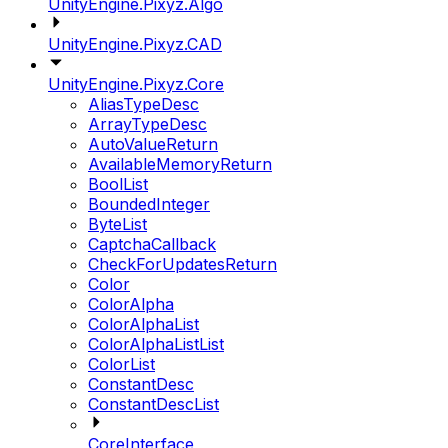
UnityEngine.Pixyz.Algo
UnityEngine.Pixyz.CAD
UnityEngine.Pixyz.Core
AliasTypeDesc
ArrayTypeDesc
AutoValueReturn
AvailableMemoryReturn
BoolList
BoundedInteger
ByteList
CaptchaCallback
CheckForUpdatesReturn
Color
ColorAlpha
ColorAlphaList
ColorAlphaListList
ColorList
ConstantDesc
ConstantDescList
CoreInterface