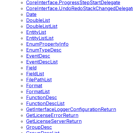
CoreInterface.ProgressStepStartDelegate
CoreInterface.UndoRedoStackChangedDelegat
Date
DoubleList
DoubleListList
EntityList
EntityListList
EnumPropertyInfo
EnumTypeDesc
EventDesc
EventDescList
Field
FieldList
FilePathList
Format
FormatList
FunctionDesc
FunctionDescList
GetInterfaceLoggerConfigurationReturn
GetLicenseErrorReturn
GetLicenseServerReturn
GroupDesc