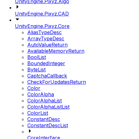
UnityEngine.Pixyz.Algo
UnityEngine.Pixyz.CAD
UnityEngine.Pixyz.Core
AliasTypeDesc
ArrayTypeDesc
AutoValueReturn
AvailableMemoryReturn
BoolList
BoundedInteger
ByteList
CaptchaCallback
CheckForUpdatesReturn
Color
ColorAlpha
ColorAlphaList
ColorAlphaListList
ColorList
ConstantDesc
ConstantDescList
CoreInterface