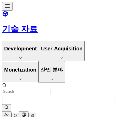
기술 자료
Development
User Acquisition
Monetization
산업 분야