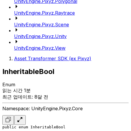
UnityEngine.Pixyz.Polygonal
UnityEngine.Pixyz.Raytrace
UnityEngine.Pixyz.Scene
UnityEngine.Pixyz.Unity
UnityEngine.Pixyz.View
Asset Transformer SDK (ex Pixyz)
InheritableBool
Enum
읽는 시간 1분
최근 업데이트: 8달 전
Namespace: UnityEngine.Pixyz.Core
public enum InheritableBool