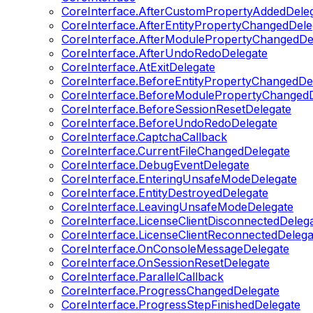
CoreInterface.AfterCustomPropertyAddedDele
CoreInterface.AfterEntityPropertyChangedDele
CoreInterface.AfterModulePropertyChangedDe
CoreInterface.AfterUndoRedoDelegate
CoreInterface.AtExitDelegate
CoreInterface.BeforeEntityPropertyChangedDe
CoreInterface.BeforeModulePropertyChangedD
CoreInterface.BeforeSessionResetDelegate
CoreInterface.BeforeUndoRedoDelegate
CoreInterface.CaptchaCallback
CoreInterface.CurrentFileChangedDelegate
CoreInterface.DebugEventDelegate
CoreInterface.EnteringUnsafeModeDelegate
CoreInterface.EntityDestroyedDelegate
CoreInterface.LeavingUnsafeModeDelegate
CoreInterface.LicenseClientDisconnectedDeleg
CoreInterface.LicenseClientReconnectedDelega
CoreInterface.OnConsoleMessageDelegate
CoreInterface.OnSessionResetDelegate
CoreInterface.ParallelCallback
CoreInterface.ProgressChangedDelegate
CoreInterface.ProgressStepFinishedDelegate