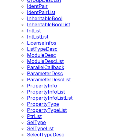
GroupDescList
IdentPair
IdentPairList
InheritableBool
InheritableBoolList
IntList
IntListList
LicenseInfos
ListTypeDesc
ModuleDesc
ModuleDescList
ParallelCallback
ParameterDesc
ParameterDescList
PropertyInfo
PropertyInfoList
PropertyInfoListList
PropertyType
PropertyTypeList
PtrList
SelType
SelTypeList
SelectTypeDesc