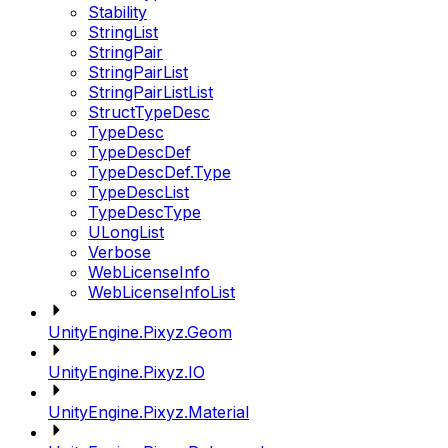
Stability
StringList
StringPair
StringPairList
StringPairListList
StructTypeDesc
TypeDesc
TypeDescDef
TypeDescDef.Type
TypeDescList
TypeDescType
ULongList
Verbose
WebLicenseInfo
WebLicenseInfoList
UnityEngine.Pixyz.Geom
UnityEngine.Pixyz.IO
UnityEngine.Pixyz.Material