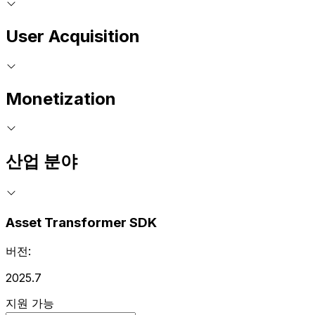
User Acquisition
Monetization
산업 분야
Asset Transformer SDK
버전:
2025.7
지원 가능