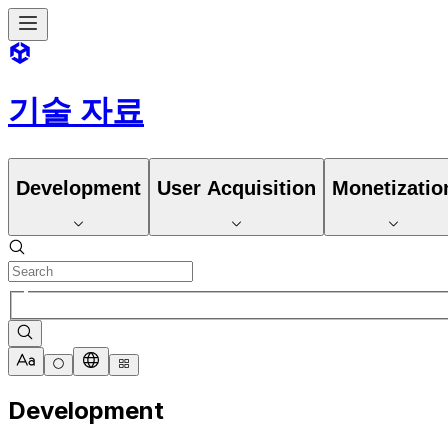
기술 자료
Development
User Acquisition
Monetizatio
Development