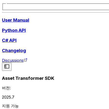
User Manual
Python API
C# API
Changelog
Discussions
Asset Transformer SDK
버전:
2025.7
지원 가능