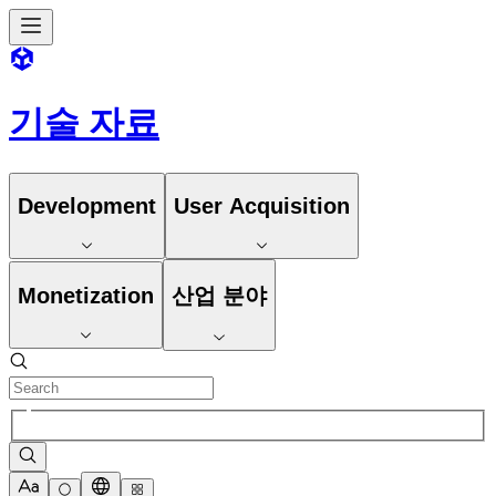
기술 자료
Development
User Acquisition
Monetization
산업 분야