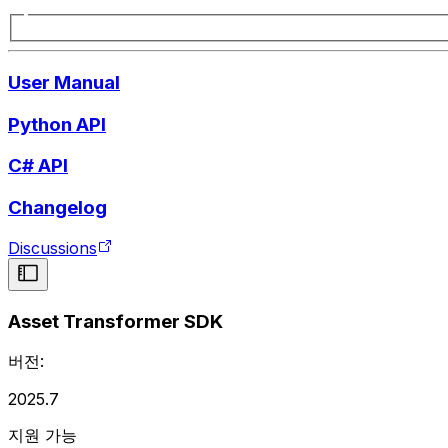
User Manual
Python API
C# API
Changelog
Discussions
Asset Transformer SDK
버전:
2025.7
지원 가능