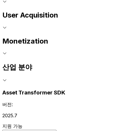
User Acquisition
Monetization
산업 분야
Asset Transformer SDK
버전:
2025.7
지원 가능