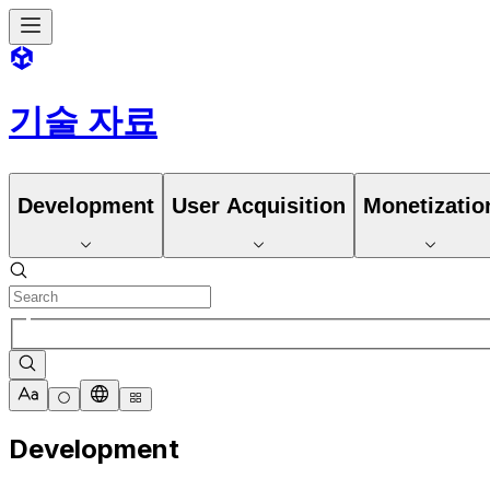
기술 자료
Development
User Acquisition
Monetizatio
Development