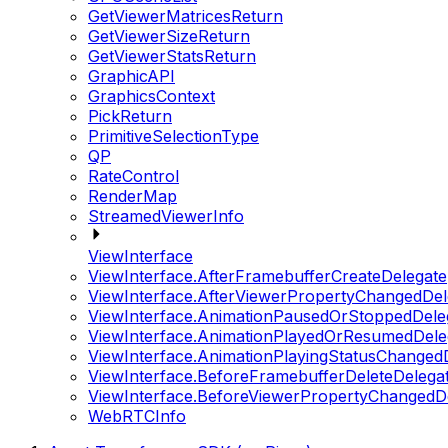
GetViewerMatricesReturn
GetViewerSizeReturn
GetViewerStatsReturn
GraphicAPI
GraphicsContext
PickReturn
PrimitiveSelectionType
QP
RateControl
RenderMap
StreamedViewerInfo
ViewInterface
ViewInterface.AfterFramebufferCreateDelegate
ViewInterface.AfterViewerPropertyChangedDel
ViewInterface.AnimationPausedOrStoppedDele
ViewInterface.AnimationPlayedOrResumedDele
ViewInterface.AnimationPlayingStatusChanged
ViewInterface.BeforeFramebufferDeleteDelega
ViewInterface.BeforeViewerPropertyChangedD
WebRTCInfo