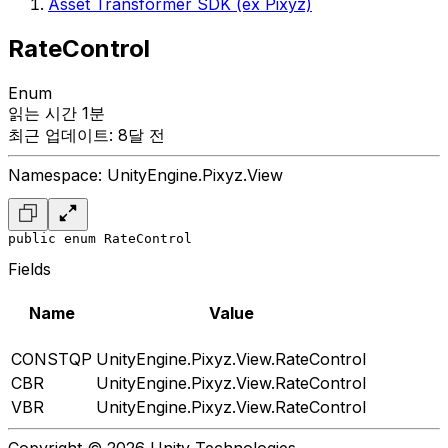
Asset Transformer SDK (ex Pixyz)
RateControl
Enum
읽는 시간 1분
최근 업데이트: 8달 전
Namespace: UnityEngine.Pixyz.View
public enum RateControl
Fields
Name
Value
CONSTQP
UnityEngine.Pixyz.View.RateControl
CBR
UnityEngine.Pixyz.View.RateControl
VBR
UnityEngine.Pixyz.View.RateControl
Copyright © 2026 Unity Technologies