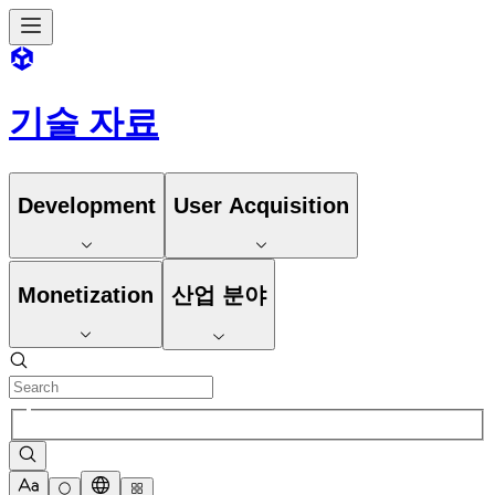
기술 자료
Development
User Acquisition
Monetization
산업 분야