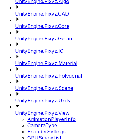
UnityEngine.Pixyz.Algo
UnityEngine.Pixyz.CAD
UnityEngine.Pixyz.Core
UnityEngine.Pixyz.Geom
UnityEngine.Pixyz.IO
UnityEngine.Pixyz.Material
UnityEngine.Pixyz.Polygonal
UnityEngine.Pixyz.Scene
UnityEngine.Pixyz.Unity
UnityEngine.Pixyz.View
AnimationPlayerInfo
CameraType
EncoderSettings
GPUSceneList