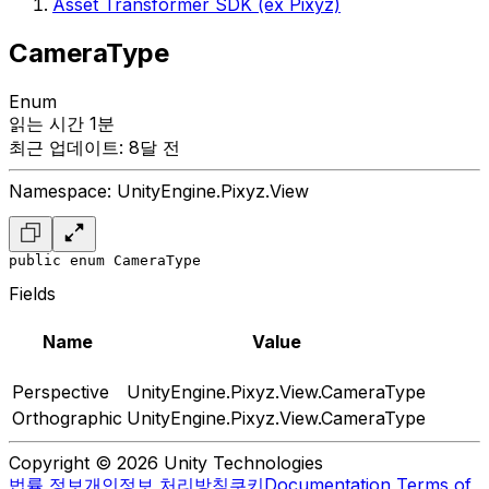
Asset Transformer SDK (ex Pixyz)
CameraType
Enum
읽는 시간 1분
최근 업데이트: 8달 전
Namespace: UnityEngine.Pixyz.View
public enum CameraType
Fields
Name
Value
Perspective
UnityEngine.Pixyz.View.CameraType
Orthographic
UnityEngine.Pixyz.View.CameraType
Copyright © 2026 Unity Technologies
법률 정보
개인정보 처리방침
쿠키
Documentation Terms of