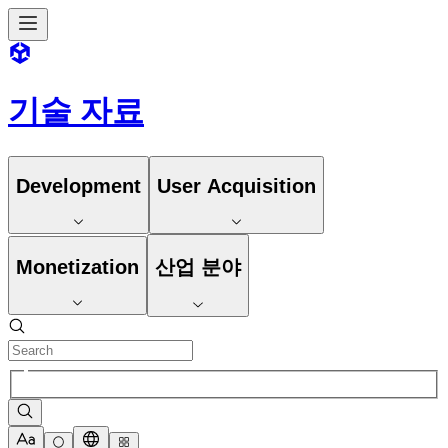
기술 자료
Development
User Acquisition
Monetization
산업 분야