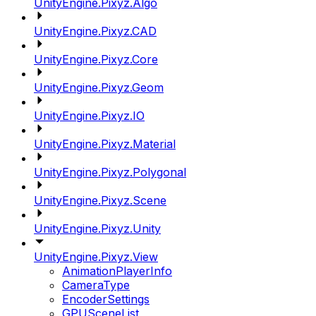
UnityEngine.Pixyz.Algo
UnityEngine.Pixyz.CAD
UnityEngine.Pixyz.Core
UnityEngine.Pixyz.Geom
UnityEngine.Pixyz.IO
UnityEngine.Pixyz.Material
UnityEngine.Pixyz.Polygonal
UnityEngine.Pixyz.Scene
UnityEngine.Pixyz.Unity
UnityEngine.Pixyz.View
AnimationPlayerInfo
CameraType
EncoderSettings
GPUSceneList