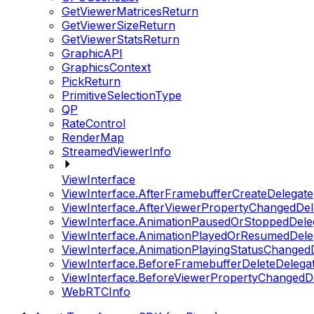
GetViewerMatricesReturn
GetViewerSizeReturn
GetViewerStatsReturn
GraphicAPI
GraphicsContext
PickReturn
PrimitiveSelectionType
QP
RateControl
RenderMap
StreamedViewerInfo
ViewInterface
ViewInterface.AfterFramebufferCreateDelegate
ViewInterface.AfterViewerPropertyChangedDel
ViewInterface.AnimationPausedOrStoppedDele
ViewInterface.AnimationPlayedOrResumedDele
ViewInterface.AnimationPlayingStatusChanged
ViewInterface.BeforeFramebufferDeleteDelega
ViewInterface.BeforeViewerPropertyChangedD
WebRTCInfo