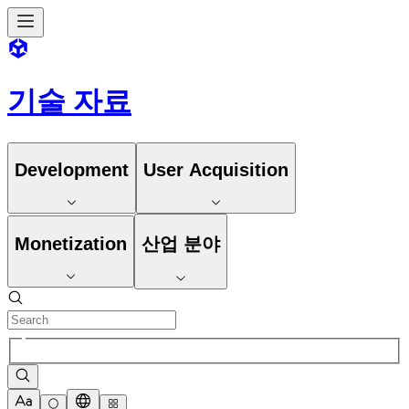
기술 자료
Development
User Acquisition
Monetization
산업 분야