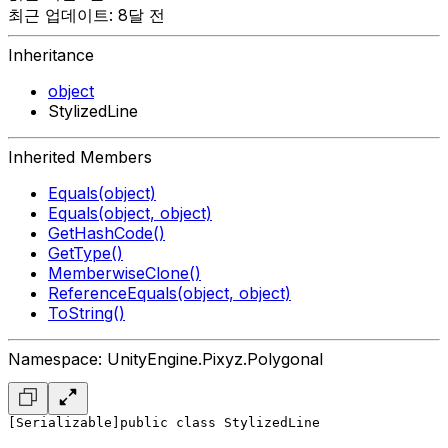
최근 업데이트: 8달 전
Inheritance
object
StylizedLine
Inherited Members
Equals(object)
Equals(object, object)
GetHashCode()
GetType()
MemberwiseClone()
ReferenceEquals(object, object)
ToString()
Namespace: UnityEngine.Pixyz.Polygonal
[Serializable]
public class StylizedLine