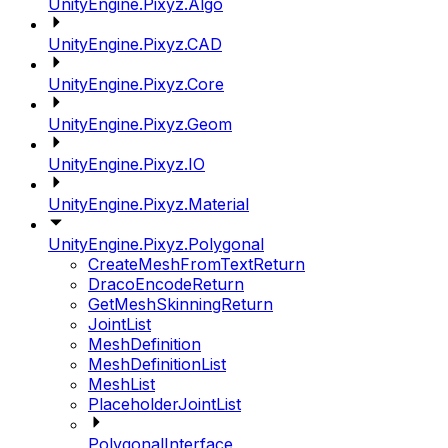
UnityEngine.Pixyz.Algo
UnityEngine.Pixyz.CAD
UnityEngine.Pixyz.Core
UnityEngine.Pixyz.Geom
UnityEngine.Pixyz.IO
UnityEngine.Pixyz.Material
UnityEngine.Pixyz.Polygonal
CreateMeshFromTextReturn
DracoEncodeReturn
GetMeshSkinningReturn
JointList
MeshDefinition
MeshDefinitionList
MeshList
PlaceholderJointList
PolygonalInterface