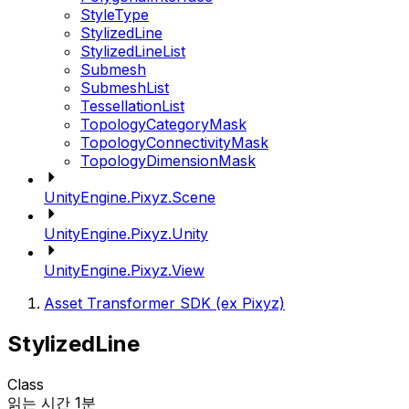
StyleType
StylizedLine
StylizedLineList
Submesh
SubmeshList
TessellationList
TopologyCategoryMask
TopologyConnectivityMask
TopologyDimensionMask
UnityEngine.Pixyz.Scene
UnityEngine.Pixyz.Unity
UnityEngine.Pixyz.View
Asset Transformer SDK (ex Pixyz)
StylizedLine
Class
읽는 시간 1분