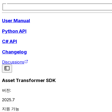
User Manual
Python API
C# API
Changelog
Discussions
Asset Transformer SDK
버전:
2025.7
지원 가능