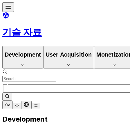
기술 자료
Development
User Acquisition
Monetizatio
Development