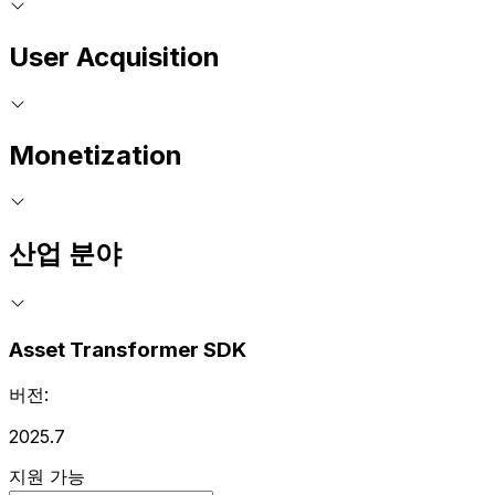
User Acquisition
Monetization
산업 분야
Asset Transformer SDK
버전:
2025.7
지원 가능