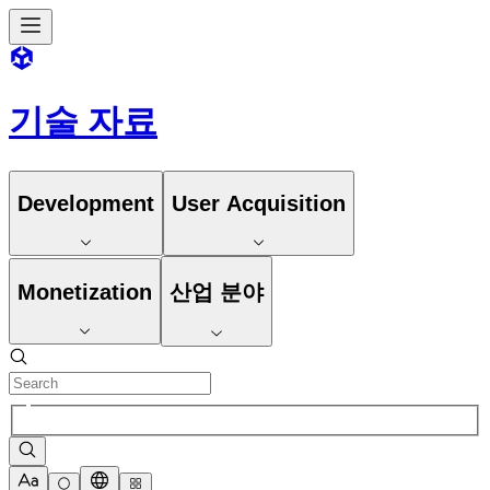
기술 자료
Development
User Acquisition
Monetization
산업 분야