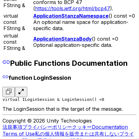
conforms to BCP 47
FString &
(
https://tools.ietf.org/html/bcp47
).
virtual
ApplicationStanzaNamespace
() const =0
const
An optional name space for application-
FString &
specific data.
virtual
ApplicationStanzaBody
() const =0
const
Optional application-specific data.
FString &
Public Functions Documentation
function LoginSession
virtual ILoginSession & LoginSession() =0
The LoginSession that is the target of the message.
Copyright © 2026 Unity Technologies
法規事項
プライバシーポリシー
クッキー
Documentation
Terms of Use
私の個人情報を販売または共有しない
プライ