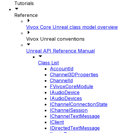
Tutorials
Reference
Vivox Core Unreal class model overview
Vivox Unreal conventions
Unreal API Reference Manual
Class List
AccountId
Channel3DProperties
ChannelId
FVivoxCoreModule
IAudioDevice
IAudioDevices
IChannelConnectionState
IChannelSession
IChannelTextMessage
IClient
IDirectedTextMessage