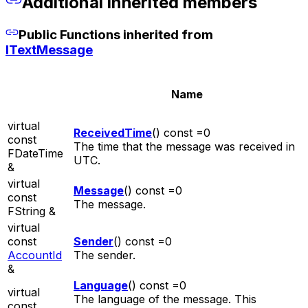
Additional inherited members
Public Functions inherited from
ITextMessage
Name
virtual
ReceivedTime
() const =0
const
The time that the message was received in
FDateTime
UTC.
&
virtual
Message
() const =0
const
The message.
FString &
virtual
const
Sender
() const =0
AccountId
The sender.
&
Language
() const =0
virtual
The language of the message. This
const