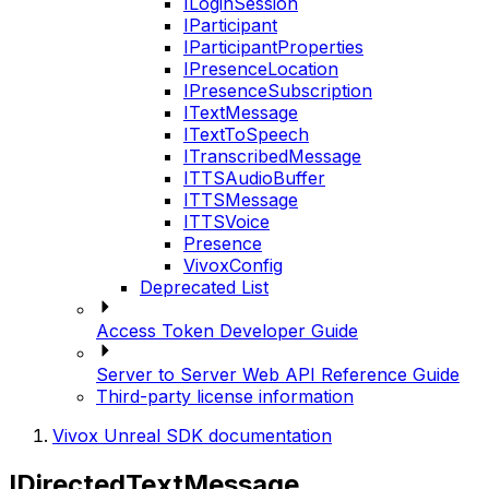
ILoginSession
IParticipant
IParticipantProperties
IPresenceLocation
IPresenceSubscription
ITextMessage
ITextToSpeech
ITranscribedMessage
ITTSAudioBuffer
ITTSMessage
ITTSVoice
Presence
VivoxConfig
Deprecated List
Access Token Developer Guide
Server to Server Web API Reference Guide
Third-party license information
Vivox Unreal SDK documentation
IDirectedTextMessage