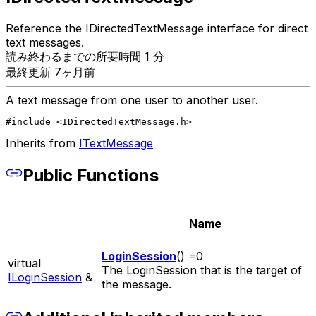
Reference the IDirectedTextMessage interface for direct
text messages.
読み終わるまでの所要時間 1 分
最終更新 7ヶ月前
A text message from one user to another user.
#include <IDirectedTextMessage.h>
Inherits from
ITextMessage
Public Functions
Name
LoginSession
() =0
virtual
The LoginSession that is the target of
ILoginSession
&
the message.