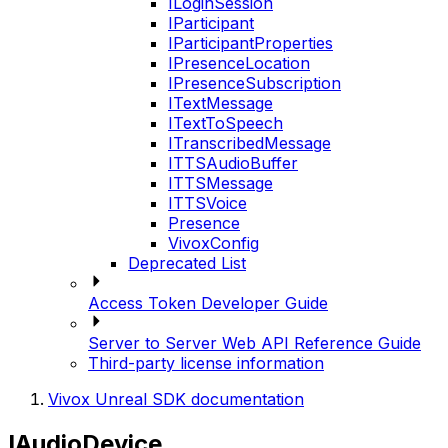
ILoginSession
IParticipant
IParticipantProperties
IPresenceLocation
IPresenceSubscription
ITextMessage
ITextToSpeech
ITranscribedMessage
ITTSAudioBuffer
ITTSMessage
ITTSVoice
Presence
VivoxConfig
Deprecated List
Access Token Developer Guide
Server to Server Web API Reference Guide
Third-party license information
Vivox Unreal SDK documentation
IAudioDevice