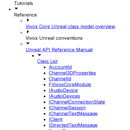
Tutorials
Reference
Vivox Core Unreal class model overview
Vivox Unreal conventions
Unreal API Reference Manual
Class List
AccountId
Channel3DProperties
ChannelId
FVivoxCoreModule
IAudioDevice
IAudioDevices
IChannelConnectionState
IChannelSession
IChannelTextMessage
IClient
IDirectedTextMessage