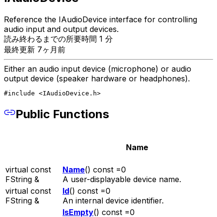
Reference the IAudioDevice interface for controlling
audio input and output devices.
読み終わるまでの所要時間 1 分
最終更新 7ヶ月前
Either an audio input device (microphone) or audio
output device (speaker hardware or headphones).
#include <IAudioDevice.h>
Public Functions
Name
virtual const
Name
() const =0
FString &
A user-displayable device name.
virtual const
Id
() const =0
FString &
An internal device identifier.
IsEmpty
() const =0