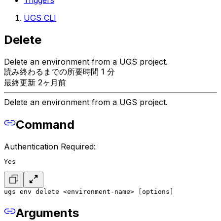
Triggers
UGS CLI
Delete
Delete an environment from a UGS project.
読み終わるまでの所要時間 1 分
最終更新 2ヶ月前
Delete an environment from a UGS project.
Command
Authentication Required:
Yes
ugs env delete <environment-name> [options]
Arguments