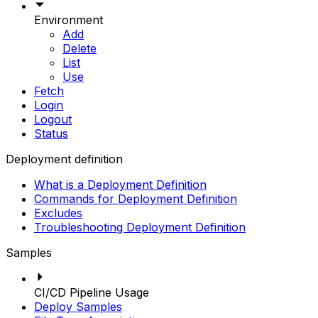
Environment
Add
Delete
List
Use
Fetch
Login
Logout
Status
Deployment definition
What is a Deployment Definition
Commands for Deployment Definition
Excludes
Troubleshooting Deployment Definition
Samples
CI/CD Pipeline Usage
Deploy Samples