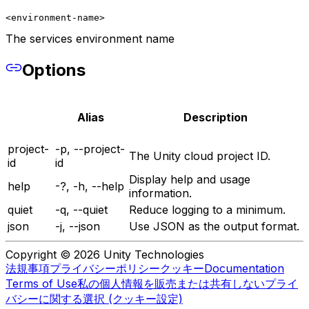
<environment-name>
The services environment name
Options
Alias
Description
project-
-p, --project-
The Unity cloud project ID.
id
id
Display help and usage
help
-?, -h, --help
information.
quiet
-q, --quiet
Reduce logging to a minimum.
json
-j, --json
Use JSON as the output format.
Copyright © 2026 Unity Technologies
法規事項
プライバシーポリシー
クッキー
Documentation
Terms of Use
私の個人情報を販売または共有しない
プライ
バシーに関する選択 (クッキー設定)