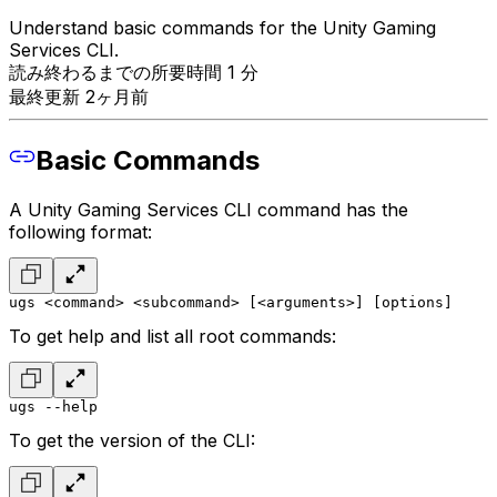
Understand basic commands for the Unity Gaming
Services CLI.
読み終わるまでの所要時間 1 分
最終更新 2ヶ月前
Basic Commands
A Unity Gaming Services CLI command has the
following format:
ugs <command> <subcommand> [<arguments>] [options]
To get help and list all root commands:
ugs --help
To get the version of the CLI: