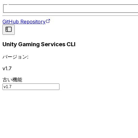
GitHub Repository
Unity Gaming Services CLI
バージョン:
v1.7
古い機能