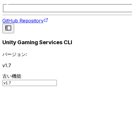
GitHub Repository
Unity Gaming Services CLI
バージョン:
v1.7
古い機能