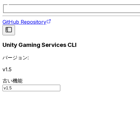
GitHub Repository
Unity Gaming Services CLI
バージョン:
v1.5
古い機能