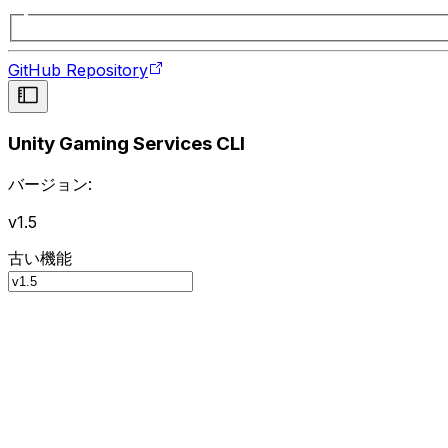
GitHub Repository
Unity Gaming Services CLI
バージョン:
v1.5
古い機能