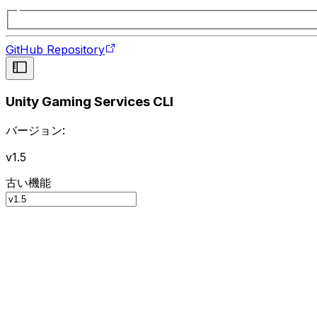
GitHub Repository
Unity Gaming Services CLI
バージョン:
v1.5
古い機能