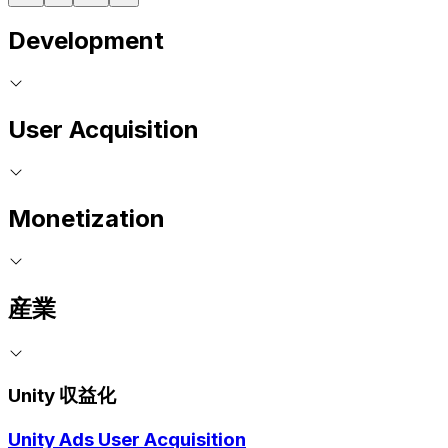
Development
User Acquisition
Monetization
産業
Unity 収益化
Unity Ads User Acquisition