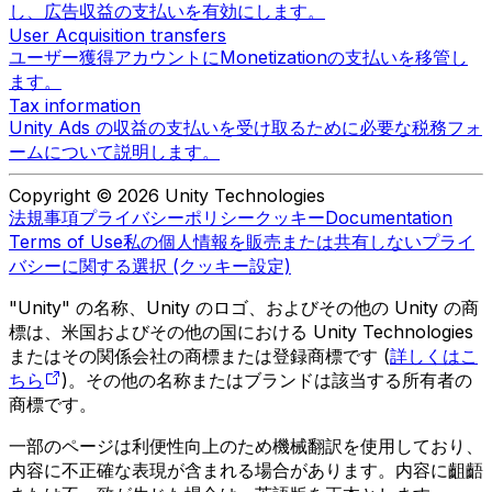
し、広告収益の支払いを有効にします。
User Acquisition transfers
ユーザー獲得アカウントにMonetizationの支払いを移管し
ます。
Tax information
Unity Ads の収益の支払いを受け取るために必要な税務フォ
ームについて説明します。
Copyright © 2026 Unity Technologies
法規事項
プライバシーポリシー
クッキー
Documentation
Terms of Use
私の個人情報を販売または共有しない
プライ
バシーに関する選択 (クッキー設定)
"Unity" の名称、Unity のロゴ、およびその他の Unity の商
標は、米国およびその他の国における Unity Technologies
またはその関係会社の商標または登録商標です (
詳しくはこ
ちら
)。その他の名称またはブランドは該当する所有者の
商標です。
一部のページは利便性向上のため機械翻訳を使用しており、
内容に不正確な表現が含まれる場合があります。内容に齟齬