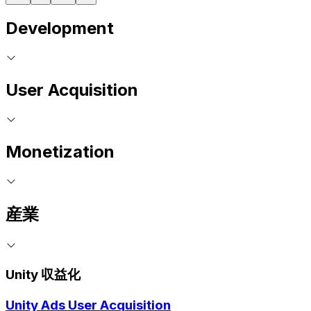
Development
User Acquisition
Monetization
産業
Unity 収益化
Unity Ads User Acquisition