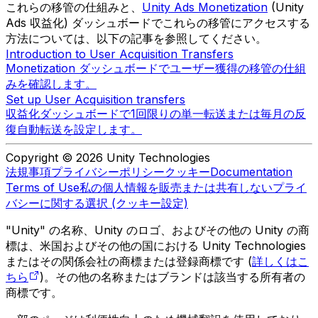
これらの移管の仕組みと、
Unity Ads Monetization
(Unity
Ads 収益化) ダッシュボードでこれらの移管にアクセスする
方法については、以下の記事を参照してください。
Introduction to User Acquisition Transfers
Monetization ダッシュボードでユーザー獲得の移管の仕組
みを確認します。
Set up User Acquisition transfers
収益化ダッシュボードで1回限りの単一転送または毎月の反
復自動転送を設定します。
Copyright © 2026 Unity Technologies
法規事項
プライバシーポリシー
クッキー
Documentation
Terms of Use
私の個人情報を販売または共有しない
プライ
バシーに関する選択 (クッキー設定)
"Unity" の名称、Unity のロゴ、およびその他の Unity の商
標は、米国およびその他の国における Unity Technologies
またはその関係会社の商標または登録商標です (
詳しくはこ
ちら
)。その他の名称またはブランドは該当する所有者の
商標です。