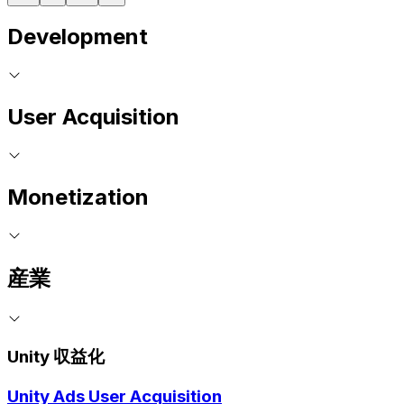
Development
User Acquisition
Monetization
産業
Unity 収益化
Unity Ads User Acquisition