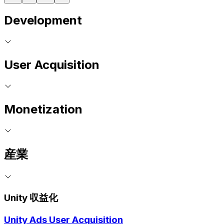
Development
User Acquisition
Monetization
産業
Unity 収益化
Unity Ads User Acquisition