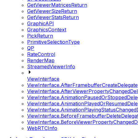
GetViewerMatricesReturn
GetViewerSizeReturn
GetViewerStatsReturn
GraphicAPI
GraphicsContext
PickReturn
PrimitiveSelectionType
QP
RateControl
RenderMap
StreamedViewerInfo
ViewInterface
ViewInterface.AfterFramebufferCreateDelegate
ViewInterface.AfterViewerPropertyChangedDel
ViewInterface.AnimationPausedOrStoppedDele
ViewInterface.AnimationPlayedOrResumedDele
ViewInterface.AnimationPlayingStatusChanged
ViewInterface.BeforeFramebufferDeleteDelega
ViewInterface.BeforeViewerPropertyChangedD
WebRTCInfo