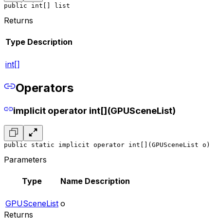
public int[] list
Returns
Type
Description
int[]
Operators
implicit operator int[](GPUSceneList)
public static implicit operator int[](GPUSceneList o)
Parameters
Type
Name
Description
GPUSceneList
o
Returns