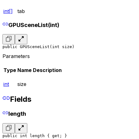
int[]
tab
GPUSceneList(int)
public GPUSceneList(int size)
Parameters
Type
Name
Description
int
size
Fields
length
public int length { get; }