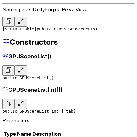
Namespace: UnityEngine.Pixyz.View
[Serializable]
public class GPUSceneList
Constructors
GPUSceneList()
public GPUSceneList()
GPUSceneList(int[])
public GPUSceneList(int[] tab)
Parameters
Type
Name
Description