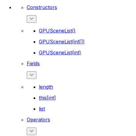
Constructors
GPUSceneList()
GPUSceneList(int[])
GPUSceneList(int)
Fields
length
this[int]
list
Operators