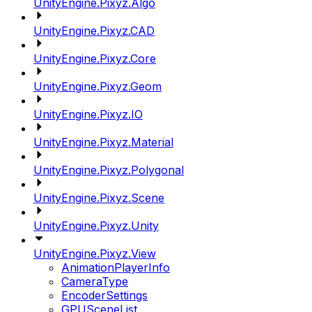
UnityEngine.Pixyz.Algo
UnityEngine.Pixyz.CAD
UnityEngine.Pixyz.Core
UnityEngine.Pixyz.Geom
UnityEngine.Pixyz.IO
UnityEngine.Pixyz.Material
UnityEngine.Pixyz.Polygonal
UnityEngine.Pixyz.Scene
UnityEngine.Pixyz.Unity
UnityEngine.Pixyz.View
AnimationPlayerInfo
CameraType
EncoderSettings
GPUSceneList