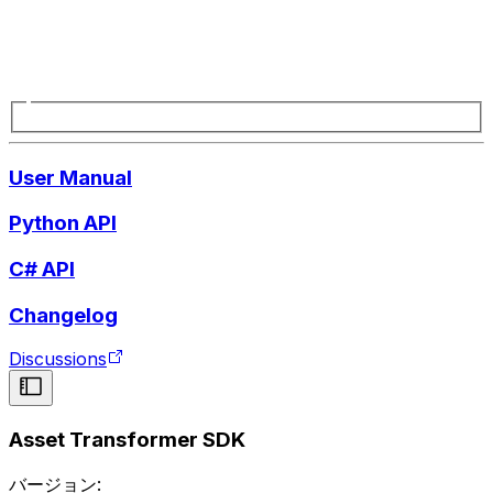
User Manual
Python API
C# API
Changelog
Discussions
Asset Transformer SDK
バージョン: