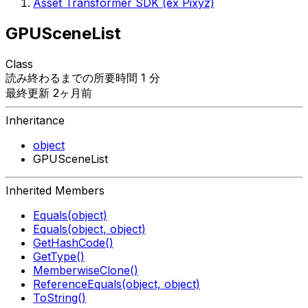
Asset Transformer SDK (ex Pixyz)
GPUSceneList
Class
読み終わるまでの所要時間 1 分
最終更新 2ヶ月前
Inheritance
object
GPUSceneList
Inherited Members
Equals(object)
Equals(object, object)
GetHashCode()
GetType()
MemberwiseClone()
ReferenceEquals(object, object)
ToString()