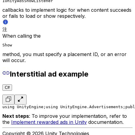
IUnityAdsShowListener
callbacks to implement logic for when content succeeds
or fails to load or show respectively.
注
When calling the
Show
method, you must specify a placement ID, or an error
will occur.
Interstitial ad example
C#
using UnityEngine;
using UnityEngine.Advertisements;
publ
Next steps
: To improve your implementation, refer to
the
Implement rewarded ads in Unity
documentation.
Copyright © 2026 Unity Technologies