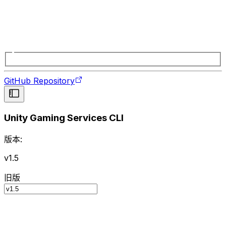
GitHub Repository
Unity Gaming Services CLI
版本:
v1.5
旧版