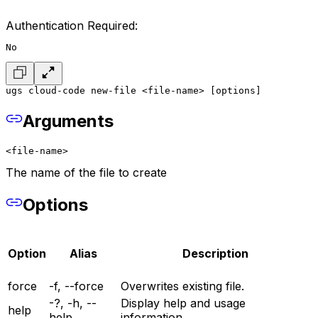
Authentication Required:
No
ugs cloud-code new-file <file-name> [options]
Arguments
<file-name>
The name of the file to create
Options
Option
Alias
Description
force
-f, --force
Overwrites existing file.
-?, -h, --
Display help and usage
help
help
information.