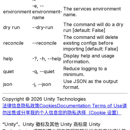
-e, --
The services environment
environment
environment-
name.
name
The command will do a dry
dry run
--dry-run
run [default: False]
The command will delete
reconcile
--reconcile
existing configs before
importing [default: False]
Display help and usage
help
-?, -h, --help
information.
Reduce logging to a
quiet
-q, --quiet
minimum.
Use JSON as the output
json
-j, --json
format.
Copyright © 2026 Unity Technologies
法律信息
隐私政策
Cookies
Documentation Terms of Use
请
勿出售或分享我的个人信息
您的隐私选择（Cookie 设置）
“Unity”、Unity 徽标及其他 Unity 商标是 Unity