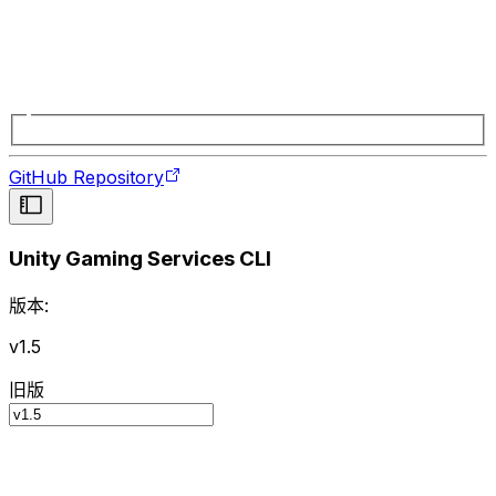
GitHub Repository
Unity Gaming Services CLI
版本:
v1.5
旧版