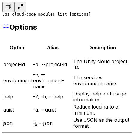
ugs cloud-code modules list [options]
Options
Option
Alias
Description
The Unity cloud project
project-id
-p, --project-id
ID.
-e, --
The services
environment
environment-
environment name.
name
Display help and usage
help
-?, -h, --help
information.
Reduce logging to a
quiet
-q, --quiet
minimum.
Use JSON as the output
json
-j, --json
format.