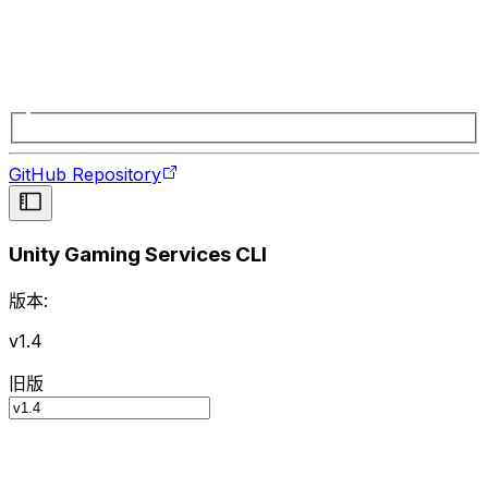
GitHub Repository
Unity Gaming Services CLI
版本:
v1.4
旧版