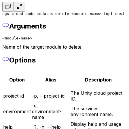
ugs cloud-code modules delete <module-name> [options]
Arguments
<module-name>
Name of the target module to delete
Options
Option
Alias
Description
The Unity cloud project
project-id
-p, --project-id
ID.
-e, --
The services
environment
environment-
environment name.
name
Display help and usage
help
-?, -h, --help