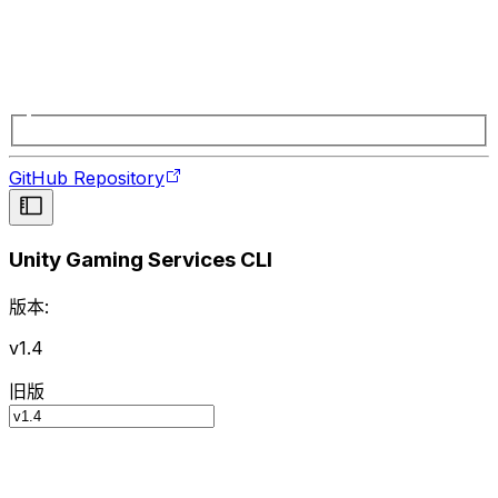
GitHub Repository
Unity Gaming Services CLI
版本:
v1.4
旧版