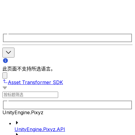
此页面不支持所选语言。
Asset Transformer SDK
UnityEngine.Pixyz
UnityEngine.Pixyz.API