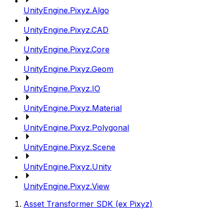
UnityEngine.Pixyz.Algo
UnityEngine.Pixyz.CAD
UnityEngine.Pixyz.Core
UnityEngine.Pixyz.Geom
UnityEngine.Pixyz.IO
UnityEngine.Pixyz.Material
UnityEngine.Pixyz.Polygonal
UnityEngine.Pixyz.Scene
UnityEngine.Pixyz.Unity
UnityEngine.Pixyz.View
Asset Transformer SDK (ex Pixyz)