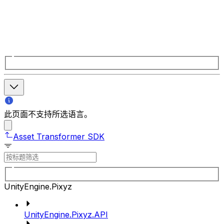
此页面不支持所选语言。
Asset Transformer SDK
UnityEngine.Pixyz
UnityEngine.Pixyz.API