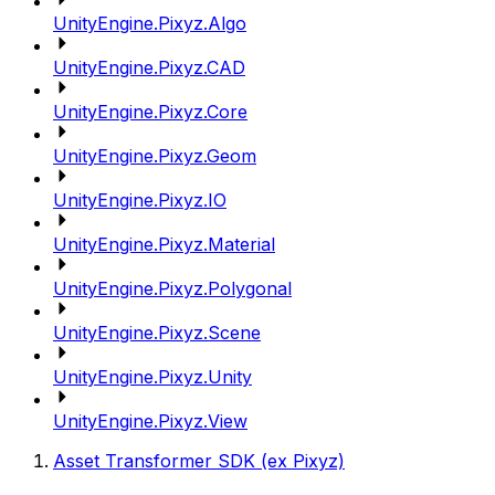
UnityEngine.Pixyz.Algo
UnityEngine.Pixyz.CAD
UnityEngine.Pixyz.Core
UnityEngine.Pixyz.Geom
UnityEngine.Pixyz.IO
UnityEngine.Pixyz.Material
UnityEngine.Pixyz.Polygonal
UnityEngine.Pixyz.Scene
UnityEngine.Pixyz.Unity
UnityEngine.Pixyz.View
Asset Transformer SDK (ex Pixyz)