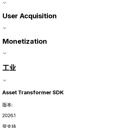
User Acquisition
Monetization
工业
Asset Transformer SDK
版本:
2026.1
受支持