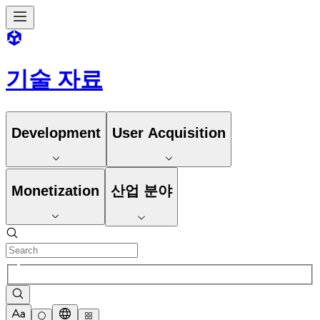
기술 자료
Development
User Acquisition
Monetization
산업 분야