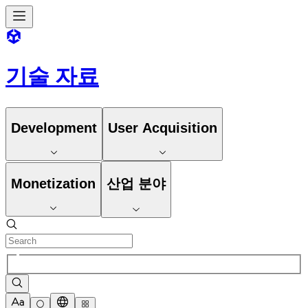
기술 자료
Development
User Acquisition
Monetization
산업 분야