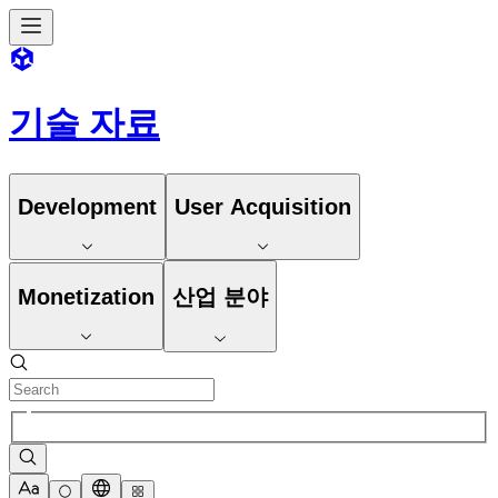
기술 자료
Development
User Acquisition
Monetization
산업 분야