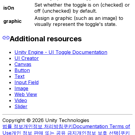
Set whether the toggle is on (checked) or
isOn
off (unchecked) by default.
Assign a graphic (such as an image) to
graphic
visually represent the toggle's state.
Additional resources
Unity Engine - UI Toggle Documentation
UI Creator
Canvas
Button
Text
Input Field
Image
Web View
Video
Slider
Copyright © 2026 Unity Technologies
법률 정보
개인정보 처리방침
쿠키
Documentation Terms of
Use
개인 정보 판매 또는 공유 금지
개인정보 보호 선택(쿠키