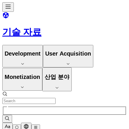
기술 자료
Development
User Acquisition
Monetization
산업 분야